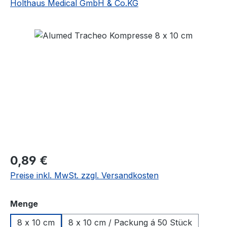
Holthaus Medical GmbH & Co.KG
Bildergalerie überspringen
Regulärer Preis:
0,89 €
Preise inkl. MwSt. zzgl. Versandkosten
auswählen
Menge
8 x 10 cm
8 x 10 cm / Packung á 50 Stück