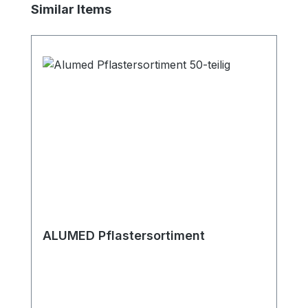
Produktgalerie überspringen
Similar Items
ALUMED Pflastersortiment