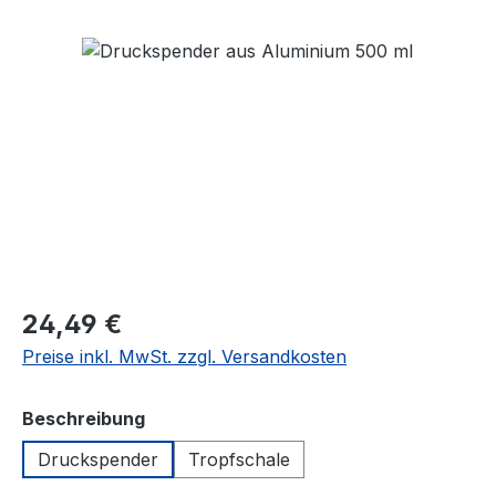
Bildergalerie überspringen
Regulärer Preis:
24,49 €
Preise inkl. MwSt. zzgl. Versandkosten
auswählen
Beschreibung
Druckspender
Tropfschale