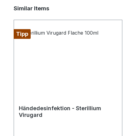
Produktgalerie überspringen
Similar Items
Tipp
Händedesinfektion - Sterillium
Virugard