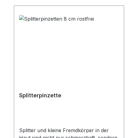
Präzision von größter Bedeutung. Eine
Haarpinzette ermöglicht eine schonende
und gezielte Entfernung, um zusätzliche
Schäden zu vermeiden. Die Verwendung
von Haarpinzetten in der Ersten Hilfe
kann ein häufiges und alltägliches
Werkzeug in Ihrer medizinischen
Ausrüstung sein. Sie sind leicht zu
handhaben und vielseitig einsetzbar. Die
Haarpinzette von Holthaus ist speziell für
empfindliche Stellen geeignet. Ideal um
präzise, Augenbrauen und kleine
Härchen zu greifen und zu entfernen.
Splitterpinzette
Eigenschaften: schräger Greifer 8 cm
rostfrei
Splitter und kleine Fremdkörper in der
Haut sind nicht nur schmerzhaft, sondern