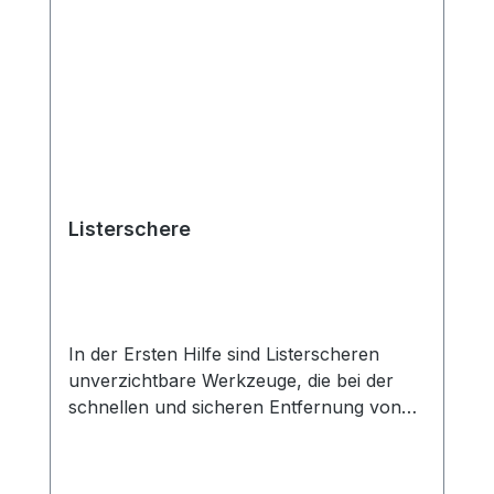
an Verbandmaterialien. Zudem erlauben
eine schnelle und effiziente
Entfernung von Verbänden, was in
Notfällen von entscheidender Bedeutung
ist. Verbandsscheren dienen zum
fachgerechten Durchtrennen
von Verbänden, Heftpflastern oder auch
gegeben falls Kleidung. Aus diesem Grund
finden Sie diese in
Listerschere
vielen Notfallausrüstungen und
DIN Füllungen wieder. Eigenschaften:
gerade 14 cm rostfrei
In der Ersten Hilfe sind Listerscheren
unverzichtbare Werkzeuge, die bei der
schnellen und sicheren Entfernung von
Verbänden und Bandagen eingesetzt
werden. Diese speziell entwickelten
Scheren zeichnen sich durch ihre