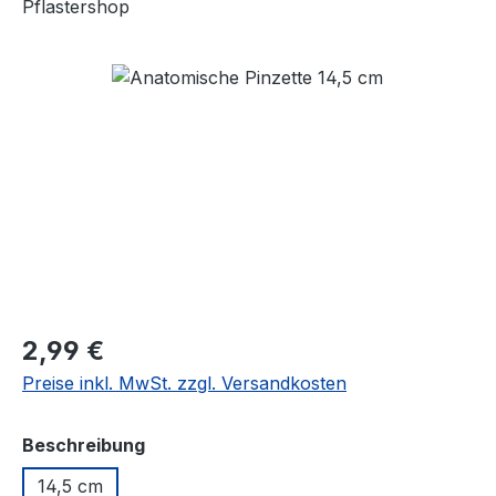
Pflastershop
Bildergalerie überspringen
Regulärer Preis:
2,99 €
Preise inkl. MwSt. zzgl. Versandkosten
auswählen
Beschreibung
14,5 cm