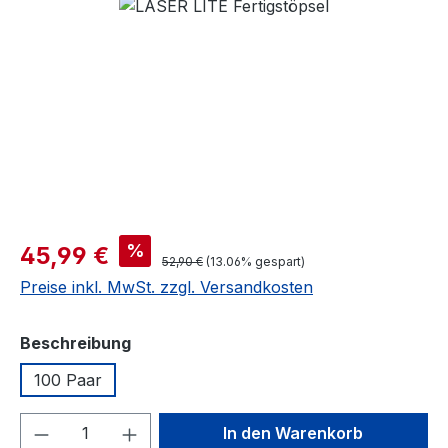
Bildergalerie überspringen
Verkaufspreis:
%
45,99 €
Regulärer Preis:
52,90 €
(13.06% gespart)
Preise inkl. MwSt. zzgl. Versandkosten
auswählen
Beschreibung
100 Paar
Produkt Anzahl: Gib den gewünschten We
In den Warenkorb