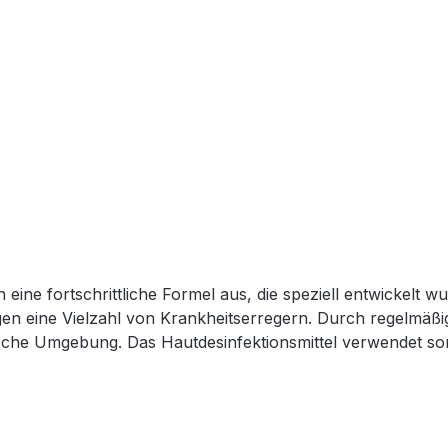
h eine fortschrittliche Formel aus, die speziell entwickelt 
 gegen eine Vielzahl von Krankheitserregern. Durch regelmä
sche Umgebung. Das Hautdesinfektionsmittel verwendet sorgf
tion gewährleisten. Das Desinfektionsmittel ist einfach anzu
 Gefühl auf der Haut. Sie können es jederzeit und überall
autdesinfektionsmittel ist eine farblose Lösung zur Anwen
sung zur Desinfektion vor Injektionen und Blutentnahmen. 