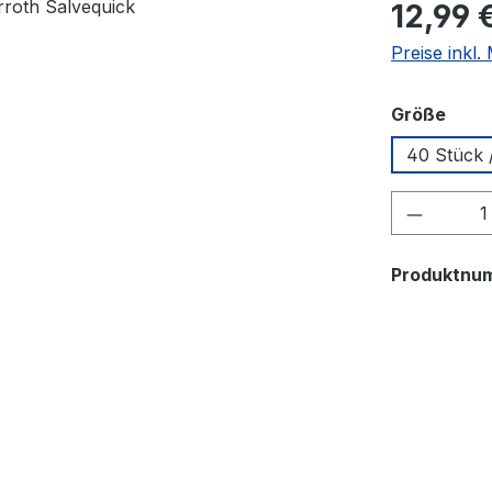
Regulärer Pr
12,99 
Preise inkl
ausw
Größe
40 Stück 
Produkt
Produktnu