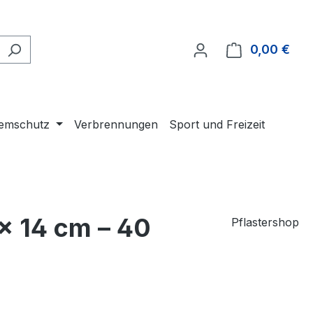
0,00 €
Ware
temschutz
Verbrennungen
Sport und Freizeit
× 14 cm – 40
Pflastershop