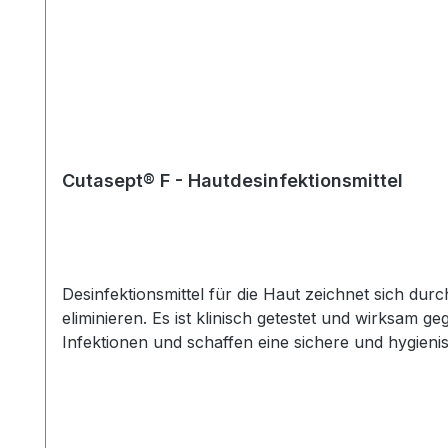
Cutasept® F - Hautdesinfektionsmittel
Desinfektionsmittel für die Haut zeichnet sich durc
eliminieren. Es ist klinisch getestet und wirksam
Infektionen und schaffen eine sichere und hygieni
Haut sind und gleichzeitig eine effektive Desinfek
Es zieht schnell ein und sorgt für ein angenehmes
andere Hautpartien zu reinigen. Das Cutasept F H
chirurgischen Händedesinfektion. Alkoholische Lö