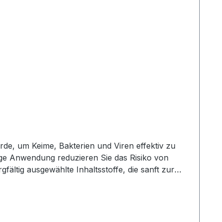
wurde, um Keime, Bakterien und Viren effektiv zu
ßige Anwendung reduzieren Sie das Risiko von
ältig ausgewählte Inhaltsstoffe, die sanft zur
wenden und hinterlässt keine klebrigen Rückstände.
 verwenden, um Ihre Hände zu desinfizieren oder
dung auf der Haut und zur hygienischen und
Ebenso einsetzbar bei kleinen medizinischen