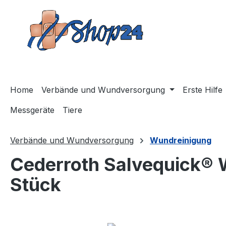
m Hauptinhalt springen
Zur Suche springen
Zur Hauptnavigation springen
Home
Verbände und Wundversorgung
Erste Hilfe
Messgeräte
Tiere
Verbände und Wundversorgung
Wundreinigung
Cederroth Salvequick® 
Stück