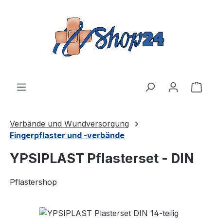
Zum Hauptinhalt springen
Ware
Verbände und Wundversorgung
Fingerpflaster und -verbände
YPSIPLAST Pflasterset - DIN
Pflastershop
Bildergalerie überspringen