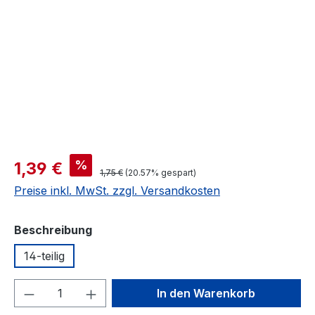
Verkaufspreis:
%
1,39 €
Regulärer Preis:
1,75 €
(20.57% gespart)
Preise inkl. MwSt. zzgl. Versandkosten
auswählen
Beschreibung
14-teilig
Produkt Anzahl: Gib den gewünschten We
In den Warenkorb