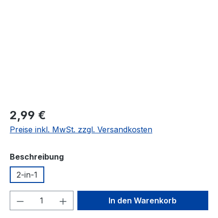
Regulärer Preis:
2,99 €
Preise inkl. MwSt. zzgl. Versandkosten
auswählen
Beschreibung
2-in-1
Produkt Anzahl: Gib den gewünschten We
In den Warenkorb