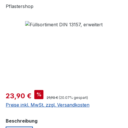
Pflastershop
Bildergalerie überspringen
Verkaufspreis:
%
23,90 €
Regulärer Preis:
29,90 €
(20.07% gespart)
Preise inkl. MwSt. zzgl. Versandkosten
auswählen
Beschreibung