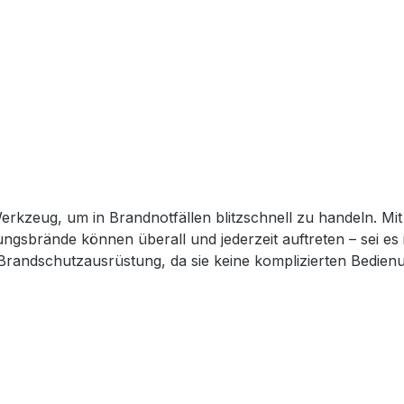
erkzeug, um in Brandnotfällen blitzschnell zu handeln. Mi
hungsbrände können überall und jederzeit auftreten – sei e
Brandschutzausrüstung, da sie keine komplizierten Bedienu
zu sein und Brände sicher zu bekämpfen. Unsere Feuerlös
xtremen Temperaturen standzuhalten. Es bietet eine hervorr
n Sie sich darauf verlassen, dass Sie in brenzligen Situati
ung oder Batterien. Sie ist immer einsatzbereit und kann s
chdecke ist überall einsetzbar und kann Entstehungsbrän
 160 x 200 cm Farbe: Weiß