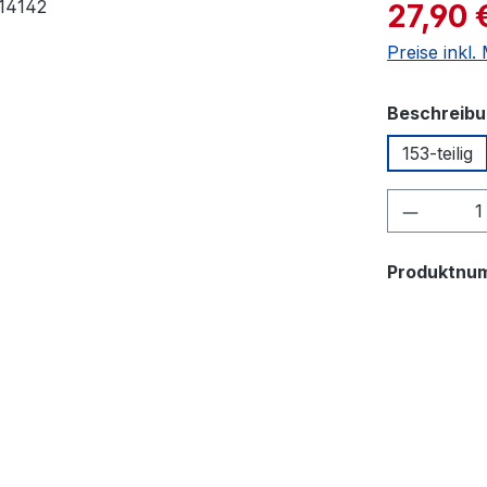
Verkaufspre
27,90 
Preise inkl
Beschreib
153-teilig
Produkt
Produktnu