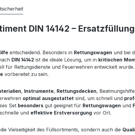
sicherheit
timent DIN 14142 – Ersatzfüllun
ilfe
entscheidend. Besonders in
Rettungswagen
und bei 
nach
DIN 14142
ist die ideale Lösung, um in
kritischen
Mom
ll für Rettungsdienste und Feuerwehren entwickelt wurde. M
le
vorbereitet zu sein.
erialien
,
Instrumente
,
Rettungsdecken
, Beatmungshilfe
euerwehren
optimal
ausgestattet
sind, um schnell und
prof
eses Set
besonders
gut geeignet für
Rettungswagen
und
 schnelle und
effektive
Erstversorgung
vor Ort.
die Vielseitigkeit des Füllsortiments, sondern auch die
Quali