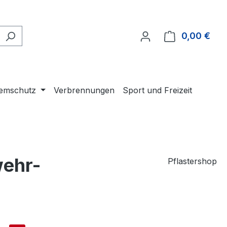
0,00 €
Ware
temschutz
Verbrennungen
Sport und Freizeit
wehr-
Pflastershop