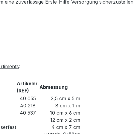
 eine zuverlässige Erste-Hilfe-Versorgung sicherzustellen
ortiments
:
Artikelnr.
Abmessung
(REF)
40 055
2,5 cm x 5 m
40 218
8 cm x 1 m
40 537
10 cm x 6 cm
12 cm x 2 cm
serfest
4 cm x 7 cm