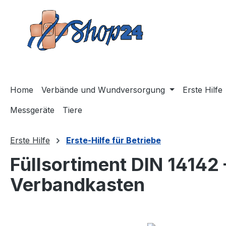
m Hauptinhalt springen
Zur Suche springen
Zur Hauptnavigation springen
Home
Verbände und Wundversorgung
Erste Hilfe
Messgeräte
Tiere
Erste Hilfe
Erste-Hilfe für Betriebe
Füllsortiment DIN 14142 
Verbandkasten