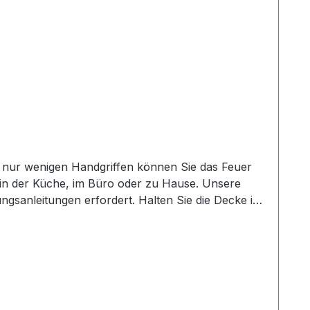
t nur wenigen Handgriffen können Sie das Feuer
s in der Küche, im Büro oder zu Hause. Unsere
ngsanleitungen erfordert. Halten Sie die Decke in
chdecke ist mit modernstem Thermoglasgewebe
agende Isolierung und verhindert, dass sich das
onen geschützt sind und die Kontrolle über den
chnell und effizient eingesetzt werden. Ob zu
de in Sekundenschnelle bekämpfen. Eigenschaften: