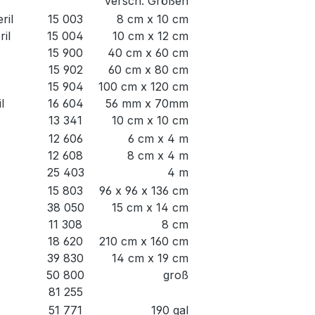
versch. Größen
ril
15 003
8 cm x 10 cm
il
15 004
10 cm x 12 cm
15 900
40 cm x 60 cm
15 902
60 cm x 80 cm
15 904
100 cm x 120 cm
l
16 604
56 mm x 70mm
13 341
10 cm x 10 cm
12 606
6 cm x 4 m
12 608
8 cm x 4 m
25 403
4 m
15 803
96 x 96 x 136 cm
38 050
15 cm x 14 cm
11 308
8 cm
18 620
210 cm x 160 cm
39 830
14 cm x 19 cm
50 800
groß
81 255
51 771
190 gal