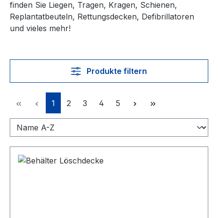
finden Sie Liegen, Tragen, Kragen, Schienen,
Replantatbeuteln, Rettungsdecken, Defibrillatoren
und vieles mehr!
Produkte filtern
Seite
Seite
Seite
Seite
Seite
1
2
3
4
5